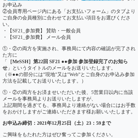
お申込み
②会員専用ページ内にある「お支払いフォーム」のタブより
ご自身の会員種別に合わせてお支払い項目をお選びくださ
い。
・【SF21_参加費】 賛助・一般会員
・【SF21_参加費】 メール会員
①・②の両方を実施され、事務局にて内容の確認が完了され
た方に
「
［MeSSH］第22回 SF21 ●●参加 参加登録完了のお知ら
せ
」というタイトルのメールをお送りいたします。
（※●●の部分には”現地”又は”Web”とご自身のお申込み参加
方法を記載してお送りいたします。）
①・②の両方をお済ませいただいた後、5営業日以内に当該
メールを事務局よりお送りいたしますが、
上記期間を過ぎても、事務局より連絡がない場合にはお手数
をおかけしますがご連絡いただきます様お願いいたします。
お申込み締切：2021年12月25日（土）23：59まで
ご興味をもたれた方はぜひ奮ってご参加ください。