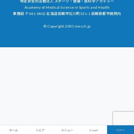
特定非営利活動法人 スポーツ・健康・医科学アカデミー
Academy of Medical Science in Sports and Health
事務局 〒041-0802 北海道函館市石川町331-1 ​函館新都市病院内
© Copyright 2001 messh.jp
ホーム
シェア
メニュー
E-mail
TOPへ