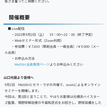
皆さま奮ってご視聴ください。
開催概要
■ Live配信
・2023年9月2日（土） 19：00～22：00（終了予定）
・Webセミナー形式（Zoom利用）
・参加費：￥7,650（賛助会員・一般会員）/￥9,000（メー
ル会員）
・お申込み方法
MeSSH 会員専用ページ
よりお申込みください
山口光國より皆様へ
9月2日 MeSSHとセラ・ラボの共催で、zoomによるオンライン
セミナーを開催します。
今回は、第1回と言うことで、やはりお客様は元横浜ベイスター
ズ監督、現野球解説者の牛島和彦氏をお招きし、野球談義をした