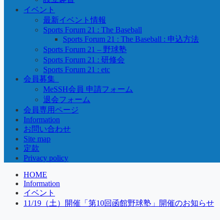
イベント
最新イベント情報
Sports Forum 21 : The Baseball
Sports Forum 21 : The Baseball : 申込方法
Sports Forum 21 – 野球塾
Sports Forum 21 : 研修会
Sports Forum 21 : etc
会員募集_
MeSSH会員 申請フォーム
退会フォーム
会員専用ページ
Information
お問い合わせ
Site map
定款
Privacy policy
HOME
Information
イベント
11/19（土）開催「第10回函館野球塾」開催のお知らせ