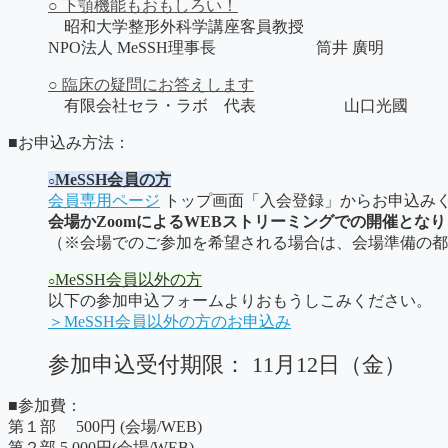
○ 下顎機能もおもしろい！
昭和大学整形外科学講座客員教授
NPO法人 MeSSH理事長 筒井 廣明
○ 臨床の疑問にお答えします
有限会社セラ・ラボ 代表 山口光國
■お申込み方法：
MeSSH会員の方
○
会員専用ページ
トップ画面「入会登録」からお申込み
会場かZoomによるWEBストリーミングでの開催とな
（※会場でのご参加を希望される場合は、会場準備の都
MeSSH会員以外の方
○
以下の参加申込フォームよりおもうしこみください。
＞MeSSH会員以外の方のお申込み
参加申込受付期限： 11月12日（金）
■参加費：
第１部 500円 (会場/WEB)
第２部 5,000円(会場/WEB)